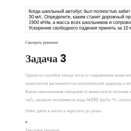
Когда школьный автобус был полностью забит 
30 м/с
. Определите, каким станет дорожный пр
1900 кН/м
, а масса всех школьников и сопров
Ускорение свободного падения принять за
10 
Смотреть решение
Задача 3
Одним из способов отвода тепла от современных вычисли
вычислителя рассеивается на металлический радиатор, в к
Какова максимальная отводимая от вычислителя тепловая 
см/с, удельная теплоёмкость воды
14200
Д
ж
/
к
г
⋅
°
С
, плотн
Ответ дайте в ваттах и округлите до целых.
Текстовое решение