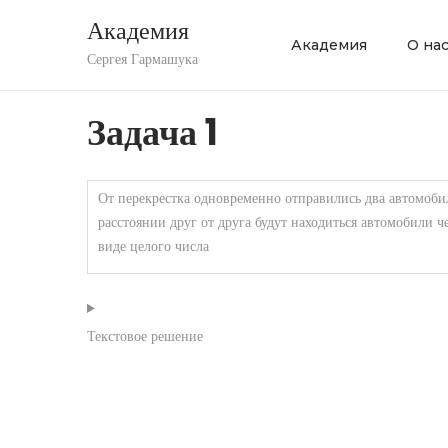
Академия
Академия
О на
П
П
Сергея Гармашука
е
е
р
р
Задача 1
е
е
й
й
От перекрестка одновременно отправились два автомобиля
т
т
расстоянии друг от друга будут находиться автомобили ч
и
и
виде целого числа
к
к
н
с
а
о
Текстовое решение
в
д
и
е
г
р
а
ж