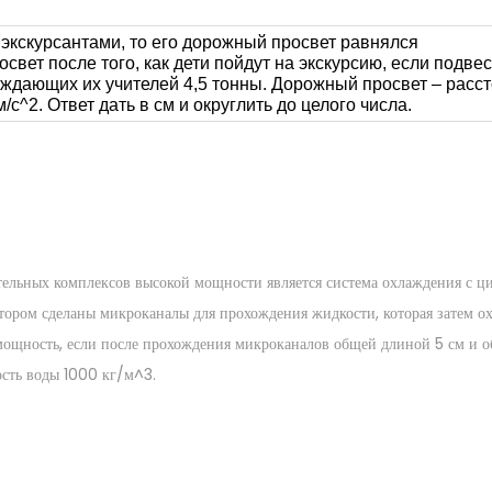
экскурсантами, то его дорожный просвет равнялся 
освет после того, как дети пойдут на экскурсию, если подв
ождающих их учителей 4,5 тонны. Дорожный просвет – расст
м/с^2.
Ответ дать в см и округлить до целого числа.
тельных комплексов высокой мощности является система охлаждения с ц
отором сделаны микроканалы для прохождения жидкости, которая затем ох
мощность, если после прохождения микроканалов общей длиной 5 см и об
ость воды
1000
к
г
/
м^
3
.