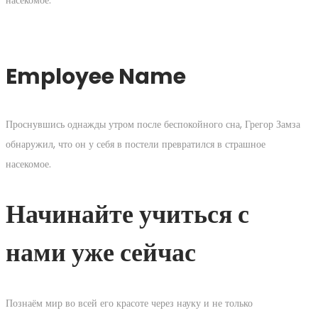
насекомое.
Employee Name
Проснувшись однажды утром после беспокойного сна, Грегор Замза
обнаружил, что он у себя в постели превратился в страшное
насекомое.
Начинайте учиться с
нами уже сейчас
Познаём мир во всей его красоте через науку и не только